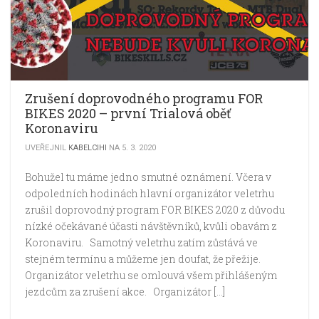
Zrušení doprovodného programu FOR
BIKES 2020 – první Trialová oběť
Koronaviru
UVEŘEJNIL
KABELCIHI
NA 5. 3. 2020
Bohužel tu máme jedno smutné oznámení. Včera v
odpoledních hodinách hlavní organizátor veletrhu
zrušil doprovodný program FOR BIKES 2020 z důvodu
nízké očekávané účasti návštěvníků, kvůli obavám z
Koronaviru. Samotný veletrhu zatím zůstává ve
stejném termínu a můžeme jen doufat, že přežije.
Organizátor veletrhu se omlouvá všem přihlášeným
jezdcům za zrušení akce. Organizátor […]