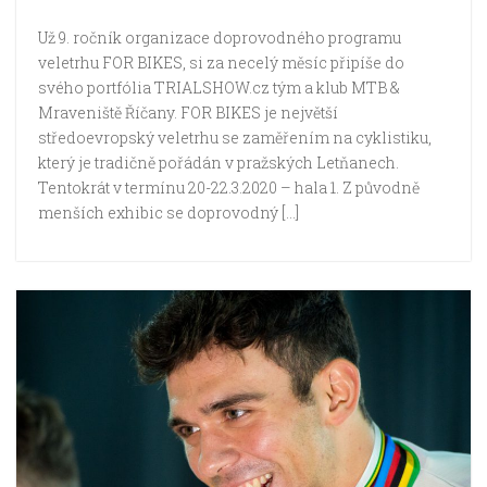
Už 9. ročník organizace doprovodného programu
veletrhu FOR BIKES, si za necelý měsíc připíše do
svého portfólia TRIALSHOW.cz tým a klub MTB &
Mraveniště Říčany. FOR BIKES je největší
středoevropský veletrhu se zaměřením na cyklistiku,
který je tradičně pořádán v pražských Letňanech.
Tentokrát v termínu 20-22.3.2020 – hala 1. Z původně
menších exhibic se doprovodný […]