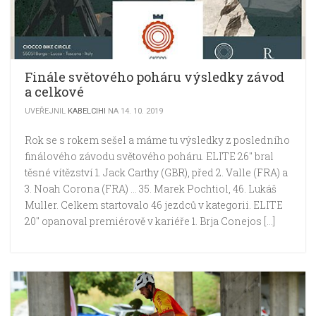
Finále světového poháru výsledky závod
a celkové
UVEŘEJNIL
KABELCIHI
NA 14. 10. 2019
Rok se s rokem sešel a máme tu výsledky z posledního
finálového závodu světového poháru. ELITE 26″ bral
těsné vítězství 1. Jack Carthy (GBR), před 2. Valle (FRA) a
3. Noah Corona (FRA) … 35. Marek Pochtiol, 46. Lukáš
Muller. Celkem startovalo 46 jezdců v kategorii. ELITE
20″ opanoval premiérově v kariéře 1. Brja Conejos […]