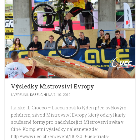
Výsledky Mistrovství Evropy
UVEŘEJNIL
KABELCIHI
NA 7. 10. 2019
Italské IL Ciocco – Lucca hostilo týden před světovým
pohárem, závod Mistrovství Evropy, který odkryl karty
současné formy pro nadcházející Mistrovství světa v
Číně. Kompletní výsledky naleznete zde:
http://www.uec.ch/en/event/110/2019-uec-trials-