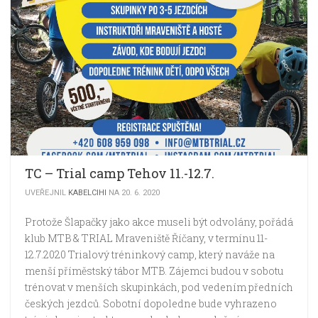
TC – Trial camp Tehov 11.-12.7.
UVEŘEJNIL
KABELCIHI
NA 20. 6. 2020
Protože Šlapačky jako akce museli být odvolány, pořádá
klub MTB & TRIAL Mraveniště Říčany, v termínu 11-
12.7.2020 Trialový tréninkový camp, který naváže na
menší příměstský tábor MTB. Zájemci budou v sobotu
trénovat v menších skupinkách, pod vedením předních
českých jezdců. Sobotní dopoledne bude vyhrazeno