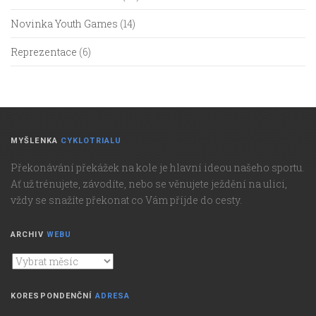
Novinka Youth Games
(14)
Reprezentace
(6)
MYŠLENKA
CYKLOTRIALU
Překonávání překážek na kole je hlavní ideou našeho sportu.
Ať už trénujete, závodíte, nebo se věnujete ježdění na ulici,
vždy se snažíte překonat co Vám příjde do cesty.
ARCHIV
WEBU
Archiv
webu
KORESPONDENČNÍ
ADRESA