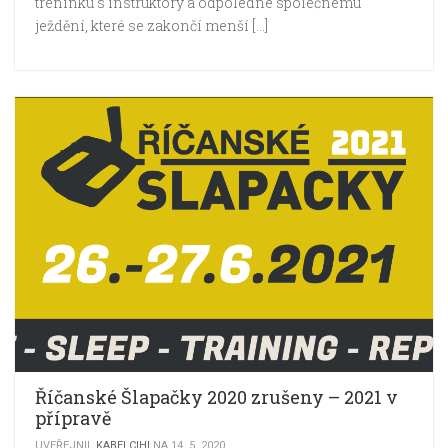
tréninku s instruktory a odpoledne společnému
ježdění, které se zakončí menší […]
Říčanské Šlapačky 2020 zrušeny – 2021 v
přípravě
UVEŘEJNIL
KABELCIHI
NA 14. 5. 2020