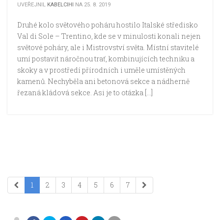
UVEŘEJNIL
KABELCIHI
NA 25. 8. 2019
Druhé kolo světového poháru hostilo Italské středisko
Val di Sole – Trentino, kde se v minulosti konali nejen
světové poháry, ale i Mistrovství světa. Místní stavitelé
umí postavit náročnou trať, kombinujících techniku a
skoky a v prostředí přírodních i uměle umístěných
kamenů. Nechyběla ani betonová sekce a nádherně
řezaná kládová sekce. Asi je to otázka […]
1
2
3
4
5
6
7