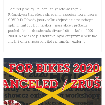
Bohužel jsme byli nuceni zrušit letošní ročník
Říčanských Šlapaček s ohledem na současnou situaci s
COVID-19. Důvody jsou vcelku zřejmé: nejsme schopni
splnit limit 500 lidí na akci – naše akce v průběhu
posledních let dosahovala divácké účasti kolem 1000-
2000+. Naše akce je s dobrovolným vstupným a není tak
možné omezit počet diváků zahraniční jezdci […]