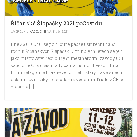
Říčanské Šlapačky 2021 poCovidu
UVEŘEJNIL
KABELCIHI
NA 11. 6. 2021
Dne 26.6. a 27.6. se po dlouhé pauze uskuteční další
ročník Říčanských Šlapaček. V minulých letech se jeli
jako mistrovství republiky či mezinárodní závody UCI
kategorie C1 s účastí řady zahraničních hvězd, plnou
Elitní kategorií a hlavně ve formátu, který nás a snad i
ostatní bavil. Díky neshodám s vedením Trialu v ČR se
vracíme […]