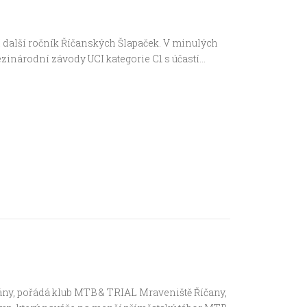
ní další ročník Říčanských Šlapaček. V minulých
mezinárodní závody UCI kategorie C1 s účastí…
ány, pořádá klub MTB & TRIAL Mraveniště Říčany,