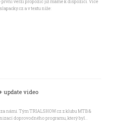
e první verzi propozic již máme k dispozici. Více
apacky.cz a v textu níže:
+ update video
 je za námi. Tým TRIALSHOW.cz z klubu MTB &
nizací doprovodného programu, který byl…