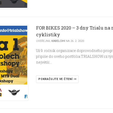
FOR BIKES 2020 – 3 dny Trialu na
cyklistiky
UVEŘEJNIL
KABELCIHI
NA 26. 2. 2020
Už 9. ročník organizace doprovodného progr
připíše do svého portfólia TRIALSHOW.cz tý
největší…
POKRAČUJTE VE ČTENÍ