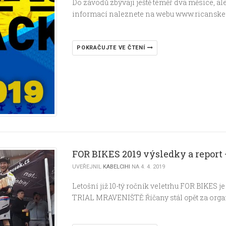
Do závodů zbývají ještě téměř dva měsíce, al
informací naleznete na webu www.ricanskesl
POKRAČUJTE VE ČTENÍ
FOR BIKES 2019 výsledky a report 
UVEŘEJNIL
KABELCIHI
NA 4. 4. 2019
Letošní již 10-tý ročník veletrhu FOR BIKES
TRIAL MRAVENIŠTĚ Říčany stál opět za orga