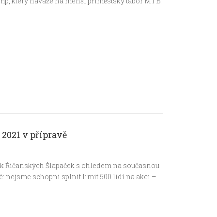
camp, který naváže na menší příměstský tábor MTB.
2021 v přípravě
čník Říčanských Šlapaček s ohledem na současnou
: nejsme schopni splnit limit 500 lidí na akci –