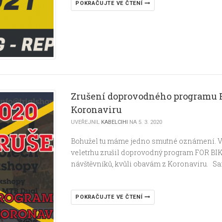
POKRAČUJTE VE ČTENÍ
Zrušení doprovodného programu FO
Koronaviru
UVEŘEJNIL
KABELCIHI
NA 5. 3. 2020
Bohužel tu máme jedno smutné oznámení. V
veletrhu zrušil doprovodný program FOR BIK
návštěvníků, kvůli obavám z Koronaviru. S
POKRAČUJTE VE ČTENÍ