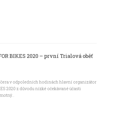
R BIKES 2020 – první Trialová oběť
čera v odpoledních hodinách hlavní organizátor
ES 2020 z důvodu nízké očekávané účasti
amotný…