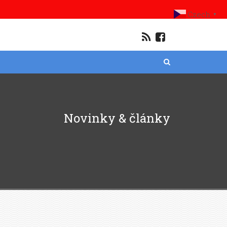
Czech
▼
Novinky & články