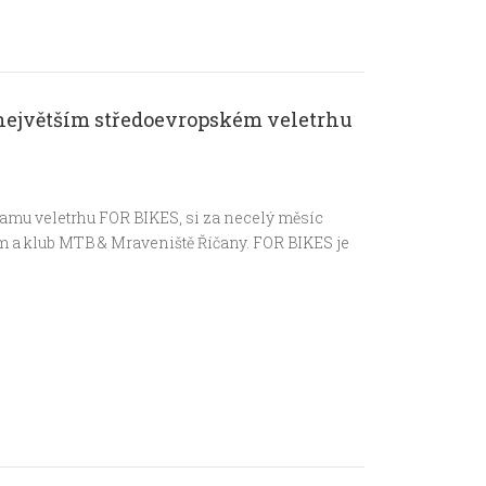
 největším středoevropském veletrhu
amu veletrhu FOR BIKES, si za necelý měsíc
m a klub MTB & Mraveniště Říčany. FOR BIKES je