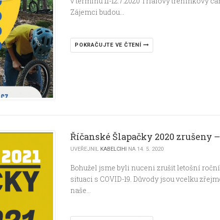
v termínu 11-12.7.2020 Trialový tréninkový 
Zájemci budou…
POKRAČUJTE VE ČTENÍ
Říčanské Šlapačky 2020 zrušeny – 
UVEŘEJNIL
KABELCIHI
NA 14. 5. 2020
Bohužel jsme byli nuceni zrušit letošní ro
situaci s COVID-19. Důvody jsou vcelku zřejmé
naše…