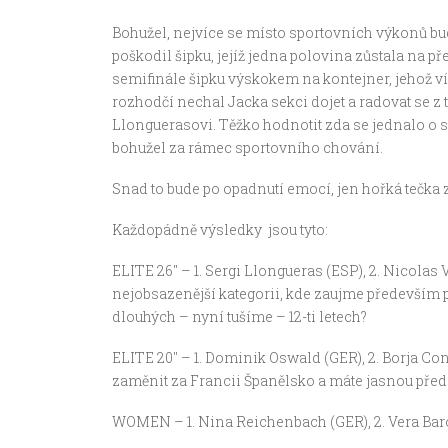
Bohužel, nejvíce se místo sportovních výkonů bude
poškodil šipku, jejíž jedna polovina zůstala na p
semifinále šipku výskokem na kontejner, jehož ví
rozhodčí nechal Jacka sekci dojet a radovat se z
Llonguerasovi. Těžko hodnotit zda se jednalo o sp
bohužel za rámec sportovního chování.
Snad to bude po opadnutí emocí, jen hořká tečka 
Každopádně výsledky jsou tyto:
ELITE 26″ – 1. Sergi Llongueras (ESP), 2. Nicolas V
nejobsazenější kategorii, kde zaujme především po
dlouhých – nyní tušíme – 12-ti letech?
ELITE 20″ – 1. Dominik Oswald (GER), 2. Borja Cone
zaměnit za Francii Španělsko a máte jasnou před
WOMEN – 1. Nina Reichenbach (GER), 2. Vera Baron