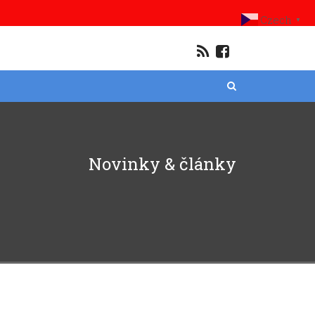
Czech
▼
Novinky & články