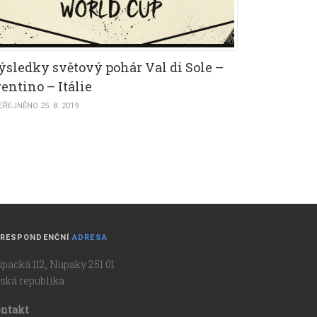
ýsledky světový pohár Val di Sole –
entino – Itálie
EŘEJNĚNO 25. 8. 2019
RESPONDENČNÍ
ADRESA
packá 112, Nupaky 251 01
ská republika
ntakt