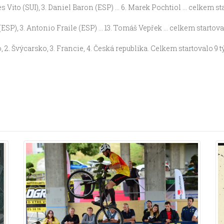
 Vito (SUI), 3. Daniel Baron (ESP) … 6. Marek Pochtiol … celkem sta
(ESP), 3. Antonio Fraile (ESP) … 13. Tomáš Vepřek … celkem startova
, 2. Švýcarsko, 3. Francie, 4. Česká republika. Celkem startovalo 9 