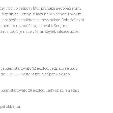
y v boji o celkový titul, při háku nedopatřením
byli. Například Kenny Belaey na MS schodil během
lil pro jezdce možnost opravy sekce. Bohužel nyní
m hlavního rozhodčího, putoval k Sergimu
í rozhodčí je nade všemi. Zbytek situace už šel
… celkem startovalo 32 jezdců. Jednalo se tak o
o TOP 10. Přesto je titul ve Španělsku po
celkem startovalo 29 jezdců. Tady snad jen stačí
ět obhájila.