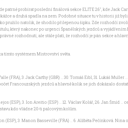
 patrně probírat poslední finálová sekce ELITE 26″, kde Jack Carth
řekážce a druhá spadla na zem. Podobné situace tu v historii již 
ko pružilo natolik, že shodilo přilepenou šipku. Zde rozhodčí zvo
 titulu, který nakonec po urgenci Španělských jezdců a vyjádření
rávné rozhodnutí, ale stále platí, že rozhodčí je pán sekce a hlavn
za tímto systémem Mistrovství světa.
alle (FRA), 3. Jack Carthy (GBR) … 30. Tomáš Eibl, 31. Lukáš Muller 
čet Francouzských jezdců a hlavně kolik se jich dokázalo dostat d
jos (ESP), 3. Ion Areitio (ESP) … 12. Václav Kolář, 26. Jan Šmíd … 
stavu kdo vládne 20-ti palcovým kolům.
 (ESP), 3. Manon Basseville (FRA) … 6. Alžběta Pečínková. Nina op