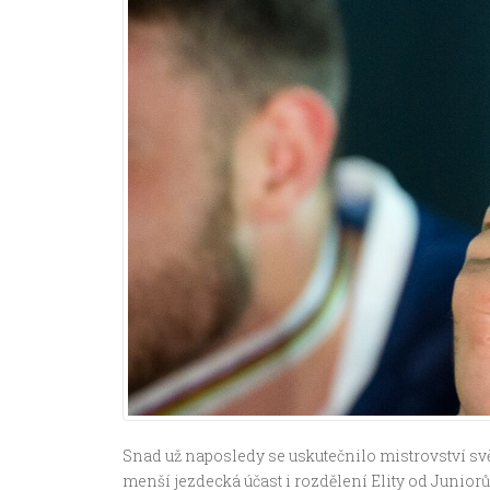
Snad už naposledy se uskutečnilo mistrovství svě
menší jezdecká účast i rozdělení Elity od Juniorů