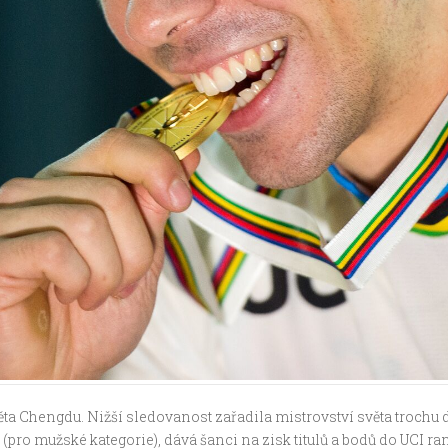
ta Chengdu. Nižší sledovanost zařadila mistrovství světa trochu d
 (pro mužské kategorie), dává šanci na zisk titulů a bodů do UCI ra