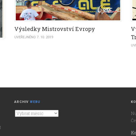
Výsledky Mistrovství Evropy
V
Tr
UVEŘEJNĚNO 7. 10. 2019
UV
ARCHIV
WEBU
KO
Nu
Archiv
Če
webu
t
Ko