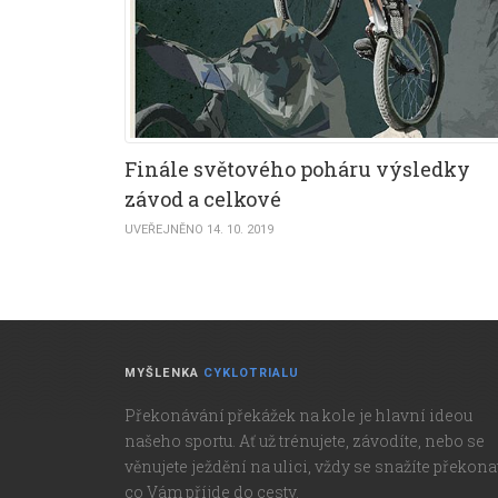
Finále světového poháru výsledky
závod a celkové
UVEŘEJNĚNO 14. 10. 2019
MYŠLENKA
CYKLOTRIALU
Překonávání překážek na kole je hlavní ideou
našeho sportu. Ať už trénujete, závodíte, nebo se
věnujete ježdění na ulici, vždy se snažíte překona
co Vám příjde do cesty.