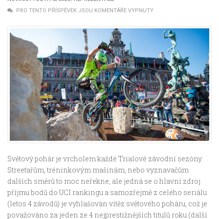
PRO TENTO PŘÍSPĚVEK JSOU KOMENTÁŘE VYPNUTY
Světový pohár je vrcholem každé Trialové závodní sezóny.
Streetařům, tréninkovým mašinám, nebo vyznavačům
dalších směrů to moc neřekne, ale jedná se o hlavní zdroj
příjmu bodů do UCI rankingu a samozřejmě z celého seriálu
(letos 4 závodů) je vyhlašován vítěz světového poháru, což je
považováno za jeden ze 4 nejprestižnějších titulů roku (další