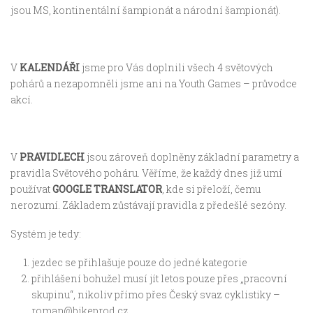
jsou MS, kontinentální šampionát a národní šampionát).
V
KALENDÁŘI
jsme pro Vás doplnili všech 4 světových
pohárů a nezapomněli jsme ani na Youth Games – průvodce
akcí.
V
PRAVIDLECH
jsou zároveň doplněny základní parametry a
pravidla Světového poháru. Věříme, že každý dnes již umí
používat
GOOGLE TRANSLATOR
, kde si přeloží, čemu
nerozumí. Základem zůstávají pravidla z předešlé sezóny.
Systém je tedy:
jezdec se přihlašuje pouze do jedné kategorie
přihlášení bohužel musí jít letos pouze přes „pracovní
skupinu“, nikoliv přímo přes Český svaz cyklistiky –
roman@bikeprod.cz