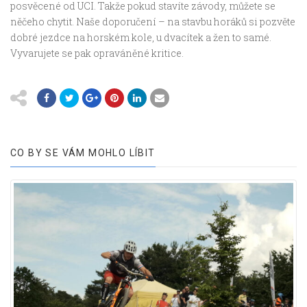
posvěcené od UCI. Takže pokud stavíte závody, můžete se
něčeho chytit. Naše doporučení – na stavbu horáků si pozvěte
dobré jezdce na horském kole, u dvacítek a žen to samé.
Vyvarujete se pak opraváněné kritice.
CO BY SE VÁM MOHLO LÍBIT