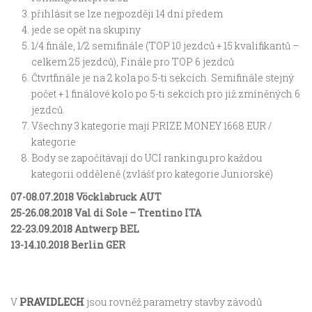
přihlásit se lze nejpozději 14 dní předem
jede se opět na skupiny
1/4 finále, 1/2 semifinále (TOP 10 jezdců + 15 kvalifikantů –
celkem 25 jezdců), Finále pro TOP 6 jezdců
Čtvrtfinále je na 2 kola po 5-ti sekcích. Semifinále stejný
počet + 1 finálové kolo po 5-ti sekcích pro již zmíněných 6
jezdců.
Všechny 3 kategorie mají PRIZE MONEY 1668 EUR /
kategorie
Body se započítávají do UCI rankingu pro každou
kategorii odděleně (zvlášť pro kategorie Juniorské)
07-08.07.2018 Vöcklabruck AUT
25-26.08.2018 Val di Sole – Trentino ITA
22-23.09.2018 Antwerp BEL
13-14.10.2018 Berlin GER
V
PRAVIDLECH
jsou rovněž parametry stavby závodů