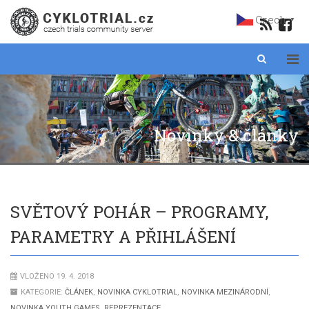
Czech
▼
Novinky & články
SVĚTOVÝ POHÁR – PROGRAMY,
PARAMETRY A PŘIHLÁŠENÍ
VLOŽENO 19. 4. 2018
KATEGORIE:
ČLÁNEK
,
NOVINKA CYKLOTRIAL
,
NOVINKA MEZINÁRODNÍ
,
NOVINKA YOUTH GAMES
,
REPREZENTACE