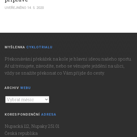
UVEŘEJNĚNO 14. 5. 2020
MYŠLENKA
CYKLOTRIALU
Překonávání překážek na kole je hlavní ideou našeho sportu.
Ať už trénujete, závodíte, nebo se věnujete ježdění na ulici,
vždy se snažíte překonat co Vám příjde do cesty.
ARCHIV
WEBU
Archiv
webu
KORESPONDENČNÍ
ADRESA
Nupacká 112, Nupaky 251 01
Česká republika