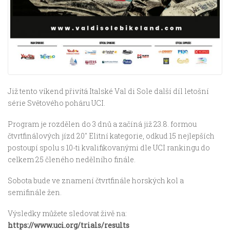
Již tento víkend přivítá Italské Val di Sole další díl letošní
série Světového poháru UCI.
Program je rozdělen do 3 dnů a začíná již 23.8. formou
čtvrtfinálových jízd 20″ Elitní kategorie, odkud 15 nejlepších
postoupí spolu s 10-ti kvalifikovanými dle UCI rankingu do
celkem 25 členého nedělního finále.
Sobota bude ve znamení čtvrtfinále horských kol a
semifinále žen.
Výsledky můžete sledovat živě na:
https://www.uci.org/trials/results