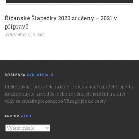
Říčanské Šlapačky 2020 zrušeny – 2021 v
přípravě
UVEŘEJNĚNO 14. 5. 2020
MYŠLENKA
CYKLOTRIALU
Překonávání překážek na kole je hlavní ideou našeho sportu.
Ať už trénujete, závodíte, nebo se věnujete ježdění na ulici,
vždy se snažíte překonat co Vám příjde do cesty.
ARCHIV
WEBU
Archiv