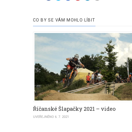
CO BY SE VÁM MOHLO LÍBIT
Říčanské Šlapačky 2021 – video
UVEŘEJNĚNO 6. 7. 2021