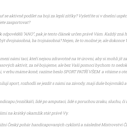
 se aktivně podílet na boji za lepší zítřky? Vyšetříte si v dnešní uspě
žete zasportovat?
k odpověděli “ANO”, pak je tento článek určen právě Vám. Každý zná 
la být dvojnásobná, ba trojnásobná? Nejen, že to možné je, ale dokonc
zi námi tací, kteří nejsou zdravotně na té úrovni, aby si mohli jít z
časových aktivit, za ně bojujeme, ale bez Vaší pomoci bychom to nedo
mi, v erbu máme koně, razíme heslo SPORT PATŘÍ VŠEM a vítáme s ote
ují sport, rozhodli se jezdit s námi na závody, mají duše bojovníků 
icapu (vozíčkáři, lidé po amputaci, lidé s poruchou zraku, sluchu, či ř
jimi na krátký okamžik stát právě Vy.
tižní Český pohár handicapovaných cyklistů a následné Mistrovství Č