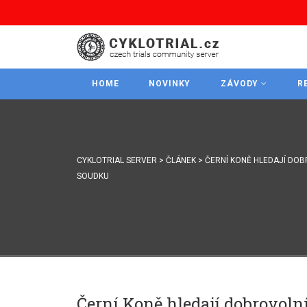
HOME
NOVINKY
ZÁVODY
R
CYKLOTRIAL SERVER
>
ČLÁNEK
>
ČERNÍ KONĚ HLEDAJÍ DOB
SOUDKU
Černí Koně hledají dobrovoln