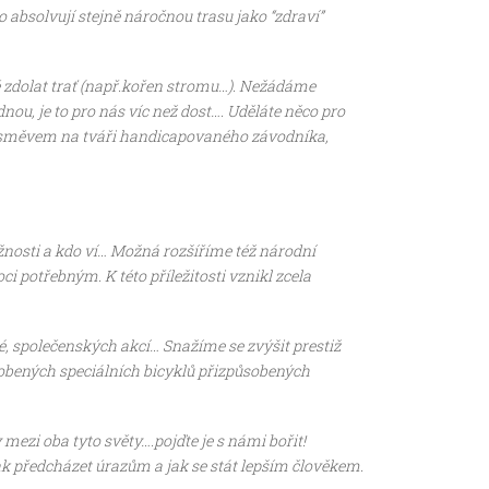
absolvují stejně náročnou trasu jako “zdraví”
zdolat trať (např.kořen stromu…). Nežádáme
ou, je to pro nás víc než dost…. Uděláte něco pro
i, úsměvem na tváři handicapovaného závodníka,
ožnosti a kdo ví… Možná rozšíříme též národní
 potřebným. K této příležitosti vznikl zcela
, společenských akcí… Snažíme se zvýšit prestiž
obených speciálních bicyklů přizpůsobených
mezi oba tyto světy….pojďte je s námi bořit!
k předcházet úrazům a jak se stát lepším člověkem.