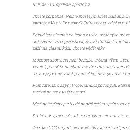
Milí čtenáři, cyklisté, sportovci,
chcete pomáhat? Nejste lhostejní? Máte náladu a chuť
samotné Vás tolik nebaví? Cítíte radost, když si mů
Pokud jste alespoň na jednu z výše uvedených otáze
dokážete si však představit, že by tato “slast” moh
zažít na vlastní kůži…chcete vědět jak?
Možnost sportovat není bohužel určena všem. Jsou me
vznikli, pro ně se snažíme rozvíjet možnosti volno
z.s. a vyzýváme Vás k pomoci! Pojďte bojovat s ná
Pomozte nám zapojit více handicapovaných, kteří mil
možné pouze s Vaší pomocí.
Mezi naše členy patří lidé napříč celým spektrem hand
Druhé nohy, ruce, oči…už nenarostou…ale můžete se 
Od roku 2010 organizujeme závody, které tvoří pres