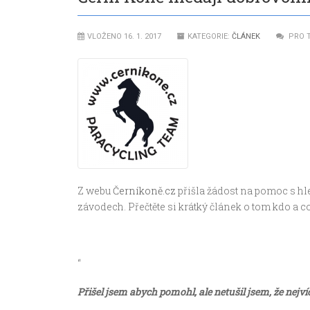
VLOŽENO 16. 1. 2017
KATEGORIE:
ČLÁNEK
PRO 
Z webu
Černíkoně.cz
přišla žádost na pomoc s hl
závodech. Přečtěte si krátký článek o tom kdo a c
“
Přišel jsem abych pomohl, ale netušil jsem, že nej