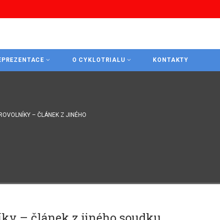
EPREZENTACE
O CYKLOTRIALU
KONTAKTY
ROVOLNÍKY – ČLÁNEK Z JINÉHO
íky – článek z jiného soudku