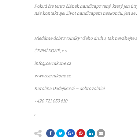
Pokud čte tento článek handicapovaný, který jen útr
nás kontaktuje! Život handicapem neskončil, jen se 
Hledáme dobrovolníky všeho druhu, tak neváhejte a 
ČERNÍ KONĚ, z.s.
info@cernikone.cz
www.cernikone.cz
Karolína Dadejíková – dobrovolníci
+420 721 050 610
„