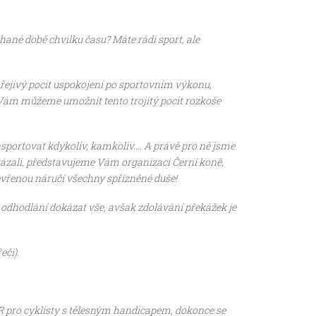
chané době chvilku času? Máte rádi sport, ale
hřejivý pocit uspokojení po sportovním výkonu,
e Vám můžeme umožnit tento trojitý pocit rozkoše
asportovat kdykoliv, kamkoliv…. A právě pro ně jsme
kázali, představujeme Vám organizaci Černí koně,
vřenou náručí všechny spřízněné duše!
a odhodlání dokázat vše, avšak zdolávání překážek je
eči).
R pro cyklisty s tělesným handicapem, dokonce se