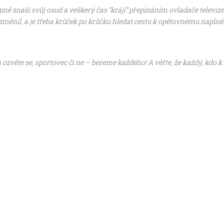
pně snáší svůj osud a veškerý čas “krájí” přepínáním ovladače televiz
změnil, a je třeba krůček po krůčku hledat cestu k opětovnému naplně
ozvěte se, sportovec či ne – bereme každého! A věřte, že každý, kdo 