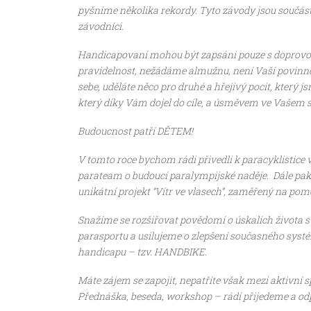
pyšníme několika rekordy. Tyto závody jsou součást
závodníci.
Handicapovaní mohou být zapsáni pouze s doprovod
pravidelnost, nežádáme almužnu, není Vaší povinnost
sebe, uděláte něco pro druhé a hřejivý pocit, kter
který díky Vám dojel do cíle, a úsměvem ve Vašem 
Budoucnost patří DĚTEM!
V tomto roce bychom rádi přivedli k paracyklistice 
parateam o budoucí paralympijské naděje. Dále pak h
unikátní projekt “Vítr ve vlasech”, zaměřený na po
Snažíme se rozšiřovat povědomí o úskalích života s
parasportu a usilujeme o zlepšení současného syst
handicapu – tzv. HANDBIKE.
Máte zájem se zapojit, nepatříte však mezi aktivní s
Přednáška, beseda, workshop – rádi přijedeme a od