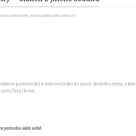
TENTO PŘÍSPĚVEK JSOU KOMENTÁŘE VYPNUTY
edáním pomocníků a dobrovolníku do jejich skvělého týmu, s který
o jsou Černí koně.
více pomohu sám sobě.