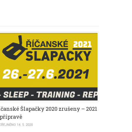
íčanské Šlapačky 2020 zrušeny – 2021
 přípravě
EŘEJNĚNO 14. 5. 2020