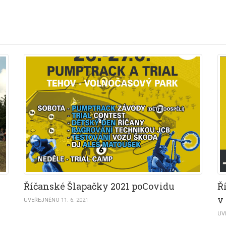
Říčanské Šlapačky 2021 poCovidu
Ř
v
UVEŘEJNĚNO 11. 6. 2021
UV