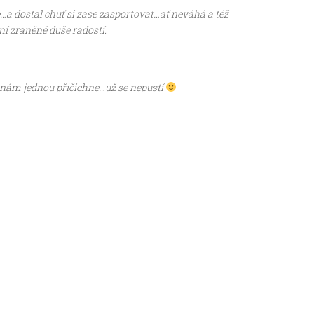
e…a dostal chuť si zase zasportovat…ať neváhá a též
ní zraněné duše radostí.
k nám jednou přičichne…už se nepustí