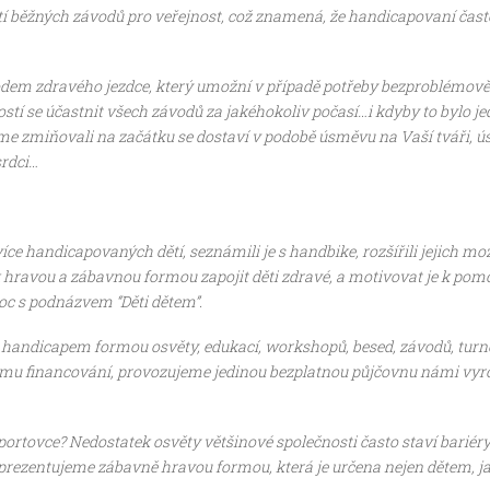
í běžných závodů pro veřejnost, což znamená, že handicapovaní často 
em zdravého jezdce, který umožní v případě potřeby bezproblémově 
í se účastnit všech závodů za jakéhokoliv počasí…i kdyby to bylo jedn
ý jsme zmiňovali na začátku se dostaví v podobě úsměvu na Vaší tvář
srdci…
více handicapovaných dětí, seznámili je s handbike, rozšířili jejich m
ravou a zábavnou formou zapojit děti zdravé, a motivovat je k pomoci
moc s podnázvem “Děti dětem”.
 handicapem formou osvěty, edukací, workshopů, besed, závodů, turné
ému financování, provozujeme jedinou bezplatnou půjčovnu námi vyr
portovce? Nedostatek osvěty většinové společnosti často staví bariéry 
prezentujeme zábavně hravou formou, která je určena nejen dětem, ja