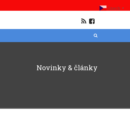
Czech
▼
Novinky & články