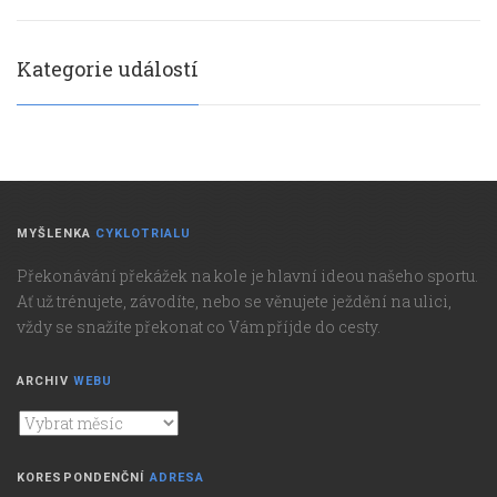
Kategorie událostí
MYŠLENKA
CYKLOTRIALU
Překonávání překážek na kole je hlavní ideou našeho sportu.
Ať už trénujete, závodíte, nebo se věnujete ježdění na ulici,
vždy se snažíte překonat co Vám příjde do cesty.
ARCHIV
WEBU
Archiv
webu
KORESPONDENČNÍ
ADRESA