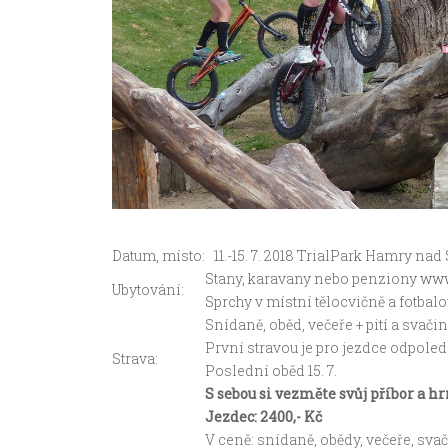
Datum, místo:
11.-15. 7. 2018 TrialPark Hamry na
Stany, karavany nebo penziony
www
Ubytování:
Sprchy v místní tělocvičně a fotba
Snídaně, oběd, večeře + pití a svači
První stravou je pro jezdce odpoled
Strava:
Poslední oběd 15. 7.
S sebou si vezměte svůj příbor a hr
Jezdec: 2400,- Kč
V ceně: snídaně, obědy, večeře, svač