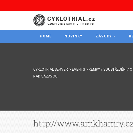
HOME
NOVINKY
ZÁVODY
R
CYKLOTRIAL SERVER
>
EVENTS
>
KEMPY / SOUSTŘEDĚNÍ / O
NAD SÁZAVOU
http://www.amkhamry.cz/