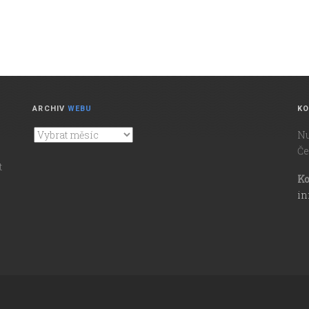
ARCHIV
WEBU
KO
Nu
Archiv
Če
webu
t
Ko
in