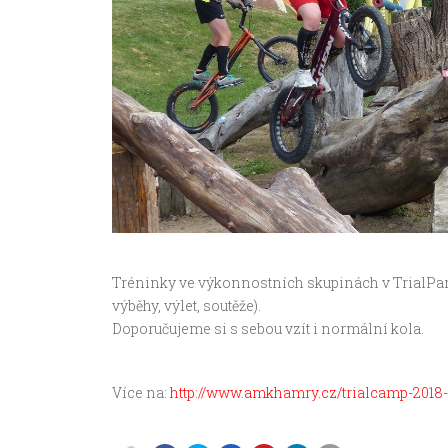
Tréninky ve výkonnostních skupinách v TrialPar
výběhy, výlet, soutěže).
Doporučujeme si s sebou vzít i normální kola.
Více na:
http://www.amkhamry.cz/trialcamp-2018-