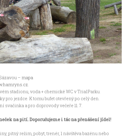
d Sázavou –
mapa
.hamryns.cz
.
lovém stadionu, voda + chemické WC v TrialParku.
nky pro jezdce. K tomu bufet otevřený po celý den.
ní svačinka a pro doprovody večeře 11. 7.
neček na pití. Doporučujeme i tác na přenášení jídel!
iny, pitný režim, pobyt, trenér, 1 návštěva bazénu nebo