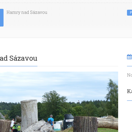
Hamry nad Sázavou
P
ad Sázavou
No
K