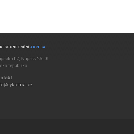
RESPONDENČNÍ
ADRESA
packá 112, Nupaky 251 01
ská republika
ntakt
fo@cyklotrial.cz