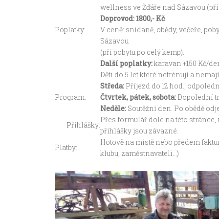
wellness ve Žďáře nad Sázavou
(př
Doprovod: 1800,- Kč
Poplatky:
V ceně: snídaně, obědy, večeře, pob
Sázavou
(při pobytu po celý kemp).
Další poplatky:
karavan +150 Kč/den
Děti do 5 let které netrénují a nem
Středa:
Příjezd do 12 hod., odpoledn
Program:
Čtvrtek, pátek, sobota:
Dopolední tr
Neděle:
Soutěžní den. Po obědě od
Přes formulář dole na této stránce, n
Přihlášky:
přihlášky jsou závazné.
Hotově na místě nebo předem faktur
Platby:
klubu, zaměstnavateli…)