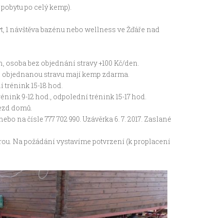
i pobytu po celý kemp).
yt, 1 návštěva bazénu nebo wellness ve Žďáře nad
, osoba bez objednání stravy +100 Kč/den.
ají objednanou stravu mají kemp zdarma.
í trénink 15-18 hod.
énink 9-12 hod., odpolední trénink 15-17 hod.
jezd domů.
ebo na čísle 777 702 990. Uzávěrka 6. 7. 2017. Zaslané
ou. Na požádání vystavíme potvrzení (k proplacení