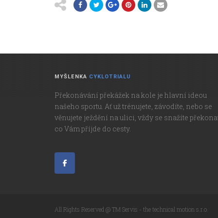
MYŠLENKA
CYKLOTRIALU
Překonávání překážek na kole je hlavní ideou
našeho sportu. Ať už trénujete, závodíte, nebo se
věnujete ježdění na ulici, vždy se snažíte překona
co Vám příjde do cesty.
All Rights Reserved @ TM Servis - the technical motion s.r.o.